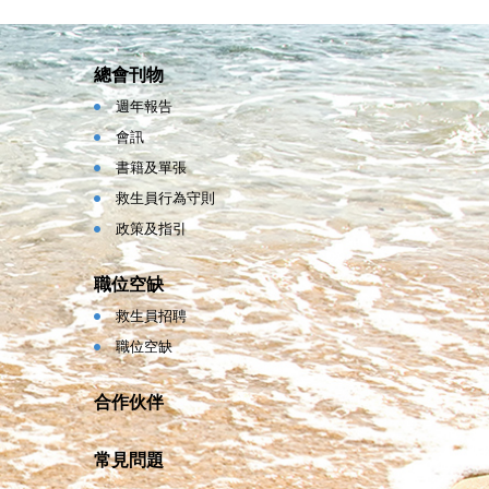
總會刊物
週年報告
會訊
書籍及單張
救生員行為守則
政策及指引
職位空缺
救生員招聘
職位空缺
合作伙伴
常見問題