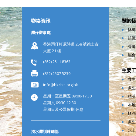
聯絡資訊
關於
拯總
灣仔辦事處
組織
香港灣仔軒尼詩道 258 號德士古
香港
大廈 21 樓
屬會
(852) 2511 8363
主要
(852) 2507 5239
救生
info@hkclss.org.hk
救生
星期一至星期五 09:00-17:30
精英
星期六 09:30-12:30
本地
星期日及公眾假期 休息
拯溺
救生
水上
淺水灣訓練總部