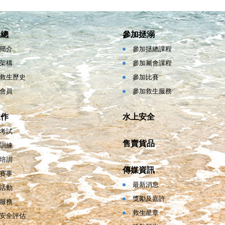
拯總
參加拯溺
簡介
參加拯總課程
架構
參加屬會課程
救生歷史
參加比賽
會員
參加救生服務
工作
水上安全
考試
售賣貨品
訓練
培訓
傳媒資訊
賽事
最新消息
活動
獎勵及嘉許
服務
救生星章
安全評估