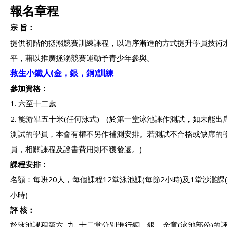
報名章程
宗 旨：
提供初階的拯溺競賽訓練課程，以遁序漸進的方式提升學員技術
平，藉以推廣拯溺競賽運動予青少年參與。
救生小鐵人(金，銀，銅)訓練
參加資格：
1. 六至十二歲
2. 能游畢五十米(任何泳式) - (於第一堂泳池課作測試，如未能出
測試的學員，本會有權不另作補測安排。若測試不合格或缺席的
員，相關課程及證書費用則不獲發還。)
課程安排：
名額：每班20人，每個課程12堂泳池課(每節2小時)及1堂沙灘課(
小時)
評 核：
於泳池課程第六, 九, 十二堂分別進行銅、銀、金章(泳池部份)的