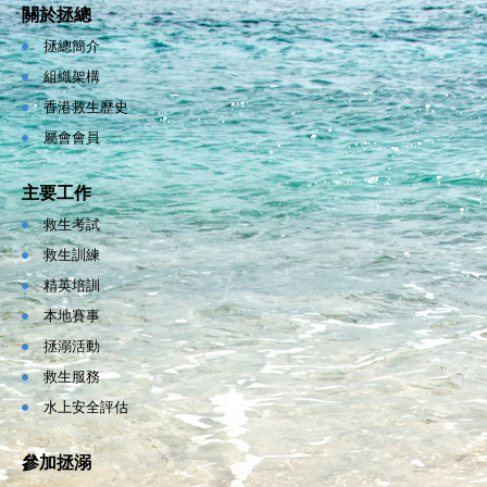
關於拯總
拯總簡介
組織架構
香港救生歷史
屬會會員
主要工作
救生考試
救生訓練
精英培訓
本地賽事
拯溺活動
救生服務
水上安全評估
參加拯溺