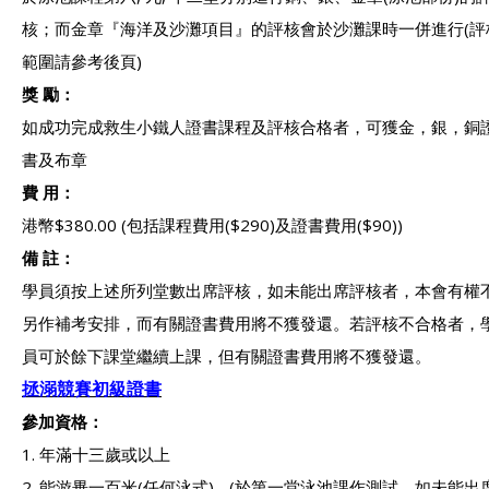
核；而金章『海洋及沙灘項目』的評核會於沙灘課時一併進行(評
範圍請參考後頁)
獎 勵：
如成功完成救生小鐵人證書課程及評核合格者，可獲金，銀，銅
書及布章
費 用：
港幣$380.00 (包括課程費用($290)及證書費用($90))
備 註：
學員須按上述所列堂數出席評核，如未能出席評核者，本會有權
另作補考安排，而有關證書費用將不獲發還。若評核不合格者，
員可於餘下課堂繼續上課，但有關證書費用將不獲發還。
拯溺競賽初級證書
參加資格：
1. 年滿十三歲或以上
2. 能游畢一百米(任何泳式) - (於第一堂泳池課作測試，如未能出