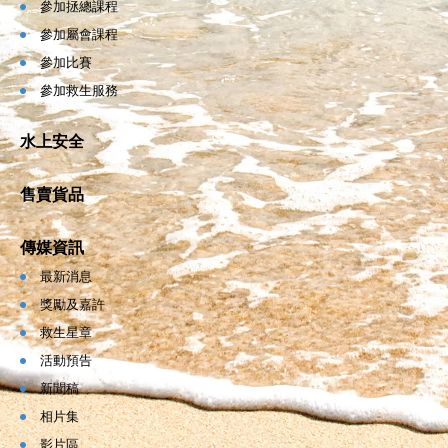
參加拯總課程
參加屬會課程
參加比賽
參加救生服務
水上安全
售賣貨品
傳媒資訊
最新消息
獎勵及嘉許
救生星章
活動預告
新聞稿
相片集
影片區