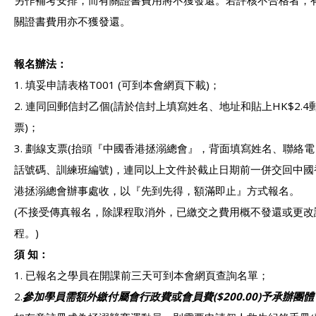
另作補考安排，而有關證書費用將不獲發還。若評核不合格者，
關證書費用亦不獲發還。
報名辦法：
1. 填妥申請表格T001 (可到本會網頁下載)；
2. 連同回郵信封乙個(請於信封上填寫姓名、地址和貼上HK$2.4
票)；
3. 劃線支票(抬頭『中國香港拯溺總會』，背面填寫姓名、聯絡電
話號碼、訓練班編號)，連同以上文件於截止日期前一併交回中國
港拯溺總會辦事處收，以『先到先得，額滿即止』方式報名。
(不接受傳真報名，除課程取消外，已繳交之費用概不發還或更改
程。)
須 知：
1. 已報名之學員在開課前三天可到本會網頁查詢名單；
2.
參加學員需
額外繳付屬會行政費或會員費
($200.00)
予承辦團體