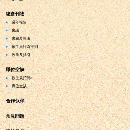
總會刊物
週年報告
會訊
書籍及單張
救生員行為守則
政策及指引
職位空缺
救生員招聘
職位空缺
合作伙伴
常見問題