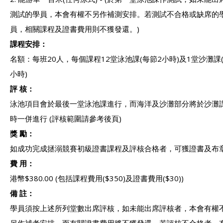
測試的學員，本會有權不另作補測安排。若測試不合格或缺席的
員，相關課程及證書費用則不獲發還。)
課程安排：
名額：每班20人，每個課程12堂泳池課(每節2小時)及1堂沙灘課(
小時)
評 核：
泳池項目會於最後一堂泳池課進行，而海洋及沙灘部分將於沙灘
時一併進行 (評核範圍請參考後頁)
獎 勵：
如成功完成拯溺競賽初級證書課程及評核合格者，可獲證書及布
費 用：
港幣$380.00 (包括課程費用($350)及證書費用($30))
備 註：
學員須按上述所列堂數出席評核，如未能出席評核者，本會有權