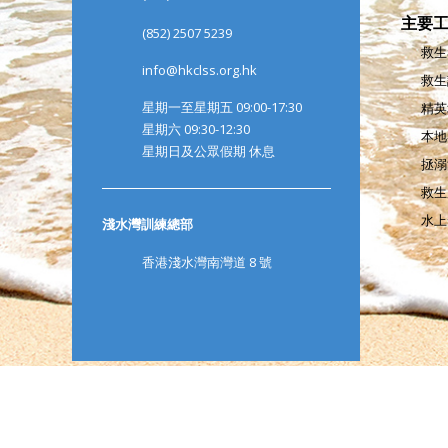
主要
(852) 2507 5239
救生
info@hkclss.org.hk
救生
星期一至星期五 09:00-17:30
精英
星期六 09:30-12:30
本地
星期日及公眾假期 休息
拯溺
救生
水上
淺水灣訓練總部
香港淺水灣南灣道 8 號