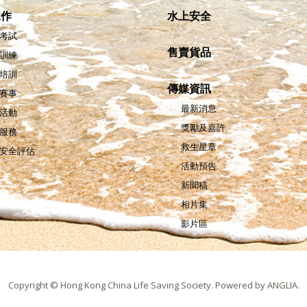
工作
水上安全
考試
售賣貨品
訓練
培訓
傳媒資訊
賽事
最新消息
活動
獎勵及嘉許
服務
救生星章
安全評估
活動預告
新聞稿
相片集
影片區
Copyright © Hong Kong China Life Saving Society.
Powered by
ANGLIA
.