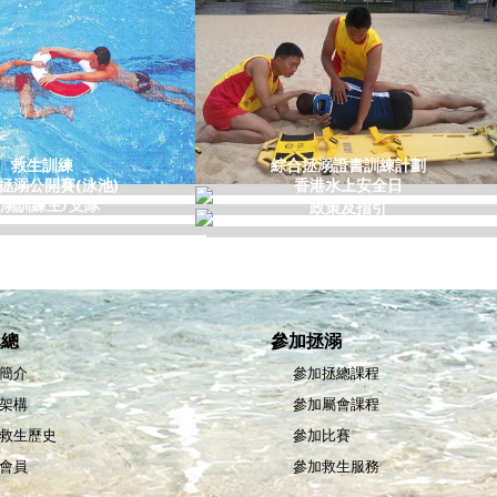
救生訓練
綜合拯溺證書訓練計劃
拯溺公開賽(泳池)
香港水上安全日
溺訓練主/支隊
政策及指引
拯總
參加拯溺
簡介
參加拯總課程
架構
參加屬會課程
救生歷史
參加比賽
會員
參加救生服務