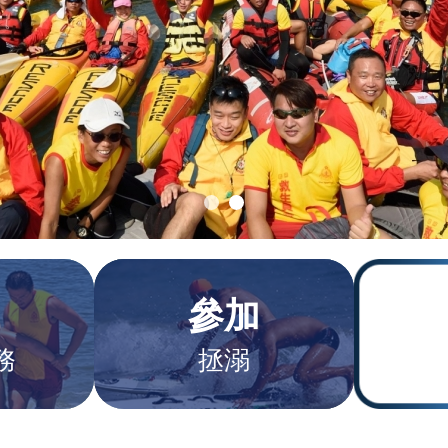
找
參加
務
拯溺