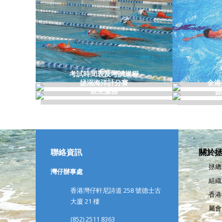
考試時間表及考試規程
拯溺海洋計分賽
全港
救生服務
拯
聯絡資訊
關於
拯總
灣仔辦事處
組織
香港灣仔軒尼詩道 258 號德士古
香港
大廈 21 樓
屬會
(852) 2511 8363