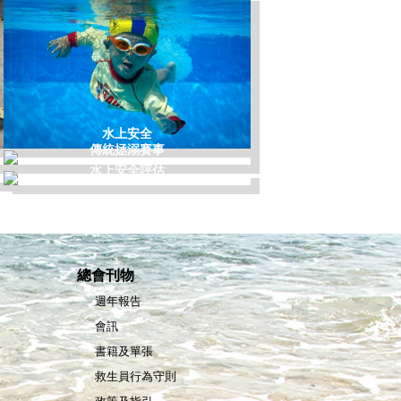
水上安全
傳統拯溺賽事
水上安全評估
總會刊物
週年報告
會訊
書籍及單張
救生員行為守則