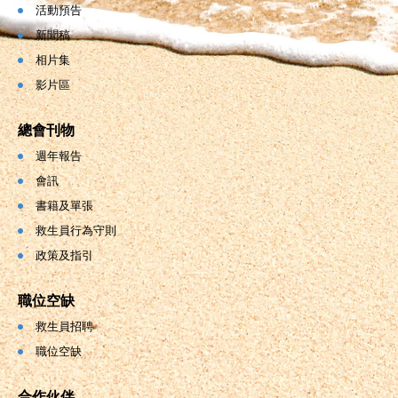
活動預告
新聞稿
相片集
影片區
總會刊物
週年報告
會訊
書籍及單張
救生員行為守則
政策及指引
職位空缺
救生員招聘
職位空缺
合作伙伴