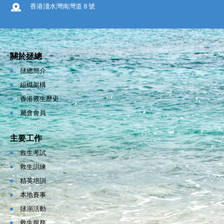
香港淺水灣南灣道 8 號
關於拯總
拯總簡介
組織架構
香港救生歷史
屬會會員
主要工作
救生考試
救生訓練
精英培訓
本地賽事
拯溺活動
救生服務