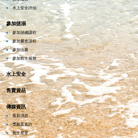
水上安全評估
參加拯溺
參加拯總課程
參加屬會課程
參加比賽
參加救生服務
水上安全
售賣貨品
傳媒資訊
最新消息
獎勵及嘉許
救生星章