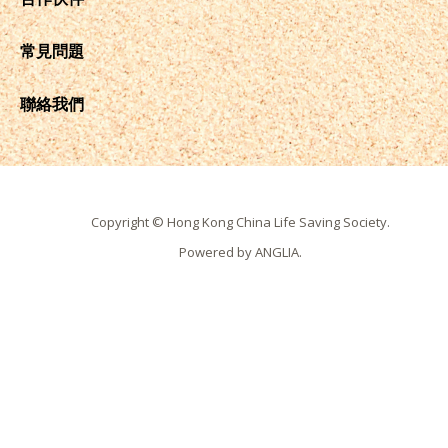
常見問題
聯絡我們
Copyright © Hong Kong China Life Saving Society.
Powered by
ANGLIA
.