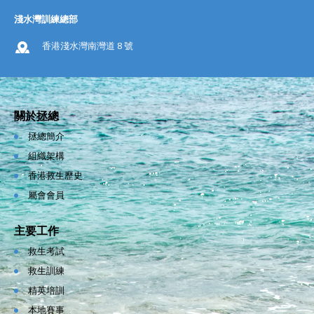
淺水灣訓練總部
香港淺水灣南灣道 8 號
關於拯總
拯總簡介
組織架構
香港救生歷史
屬會會員
主要工作
救生考試
救生訓練
精英培訓
本地賽事