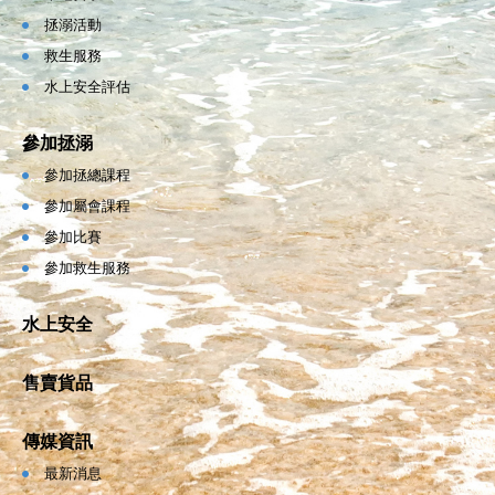
拯溺活動
救生服務
水上安全評估
參加拯溺
參加拯總課程
參加屬會課程
參加比賽
參加救生服務
水上安全
售賣貨品
傳媒資訊
最新消息