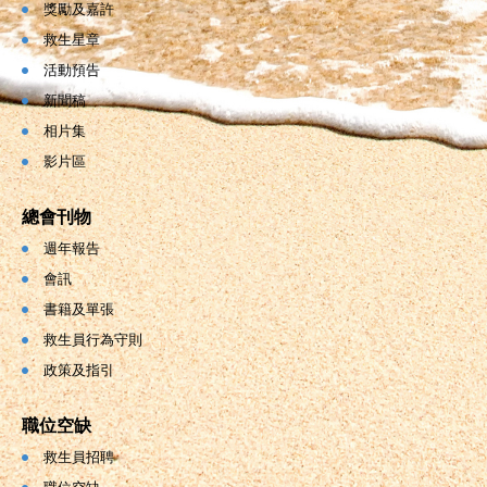
獎勵及嘉許
救生星章
活動預告
新聞稿
相片集
影片區
總會刊物
週年報告
會訊
書籍及單張
救生員行為守則
政策及指引
職位空缺
救生員招聘