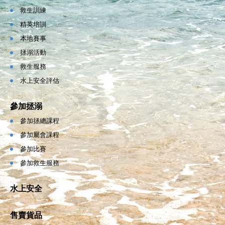
救生訓練
精英培訓
本地賽事
拯溺活動
救生服務
水上安全評估
參加拯溺
參加拯總課程
參加屬會課程
參加比賽
參加救生服務
水上安全
售賣貨品