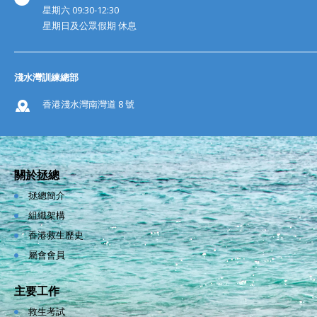
星期六 09:30-12:30
星期日及公眾假期 休息
淺水灣訓練總部
香港淺水灣南灣道 8 號
關於拯總
拯總簡介
組織架構
香港救生歷史
屬會會員
主要工作
救生考試