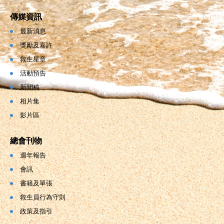
傳媒資訊
最新消息
獎勵及嘉許
救生星章
活動預告
新聞稿
相片集
影片區
總會刊物
週年報告
會訊
書籍及單張
救生員行為守則
政策及指引